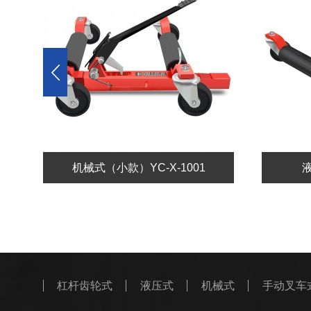
机械式（小款）YC-X-1001
液
杠杆齿轮式
液压式
机械式
手动叉车