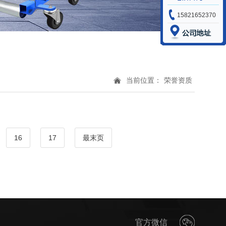
15821652370
当前位置：
荣誉资质
16
17
最末页
官方微信