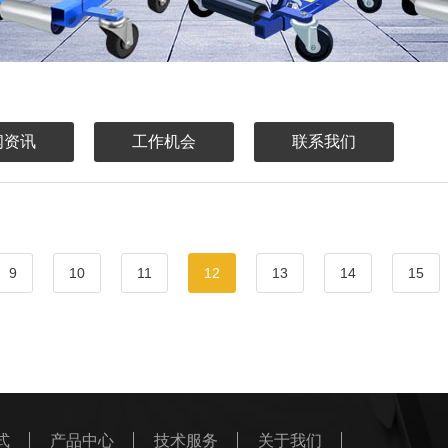
闻资讯
工作机会
联系我们
9
10
11
12
13
14
15
式
产品中心
技术服务
关于我们