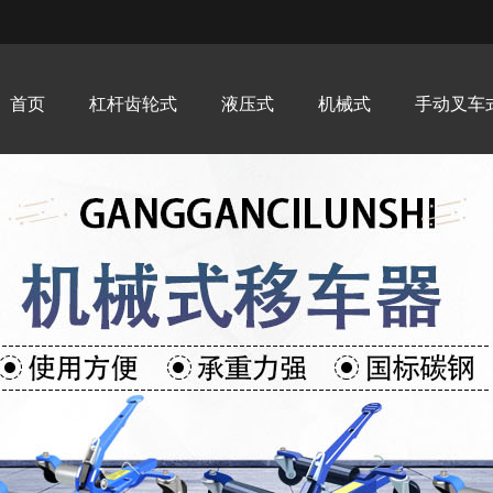
首页
杠杆齿轮式
液压式
机械式
手动叉车