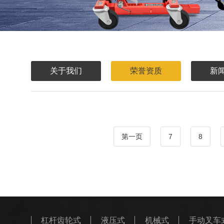
关于我们
荣誉资质
新
第一页
7
8
杠杆齿轮式
液压式
机械式
手动叉车